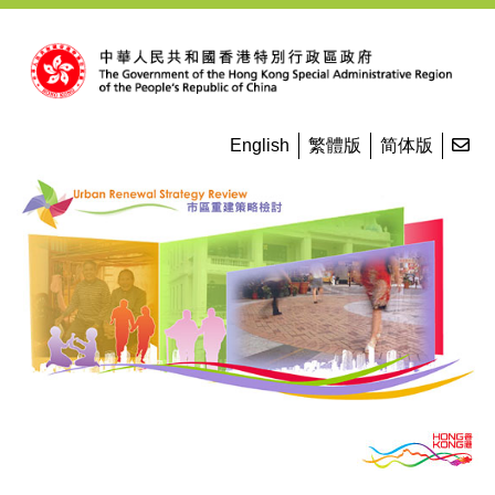
Skip to main content
Co
English
繁體版
简体版